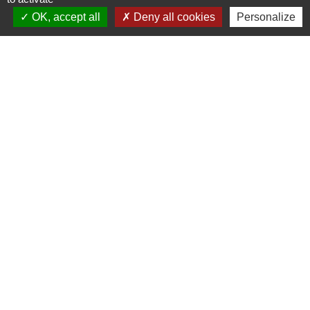
Communauté de Commune de Haute Tarentaise
OK, accept all
Deny all cookies
Personalize
Service Public
Assemblée du Pays Tarentaise Vanoise
Conseil Départemental de Savoie
Région Auvergne-Rhone-Alpes
Mentions légales
-
Politique de confidentialité
-
Accessibilité
-
Plan du site
-
Gestion des cookies
Site créé en partenariat avec Réseau des Communes