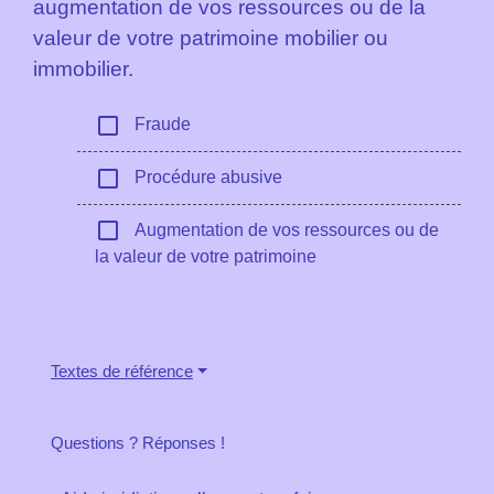
augmentation de vos ressources ou de la
valeur de votre patrimoine mobilier ou
immobilier.
check_box_outline_blank
Fraude
check_box_outline_blank
Procédure abusive
check_box_outline_blank
Augmentation de vos ressources ou de
la valeur de votre patrimoine
Textes de référence
Questions ? Réponses !