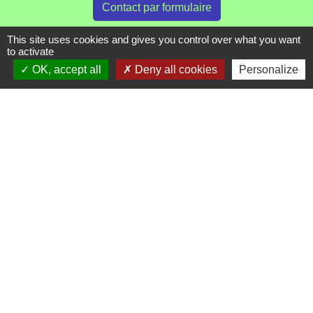
Contact par formulaire
This site uses cookies and gives you control over what you want
to activate
Liens
OK, accept all
Deny all cookies
Personalize
Communauté de Commune de Haute Tarentaise
Service Public
Assemblée du Pays Tarentaise Vanoise
Conseil Départemental de Savoie
Région Auvergne-Rhone-Alpes
Mentions légales
-
Politique de confidentialité
-
Accessibilité
-
Plan du site
-
Gestion des cookies