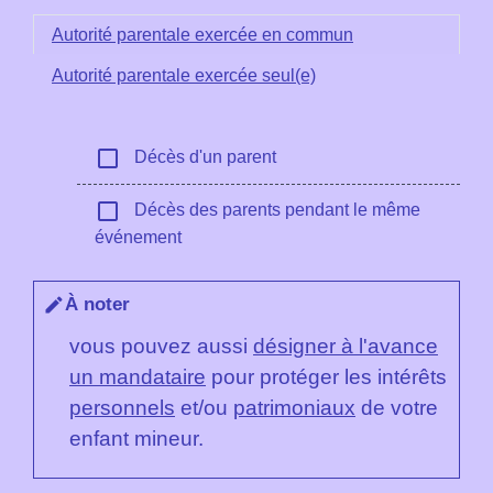
Autorité parentale exercée en commun
Autorité parentale exercée seul(e)
check_box_outline_blank
Décès d'un parent
check_box_outline_blank
Décès des parents pendant le même
événement
À noter
edit
vous pouvez aussi
désigner à l'avance
un mandataire
pour protéger les intérêts
personnels
et/ou
patrimoniaux
de votre
enfant mineur.