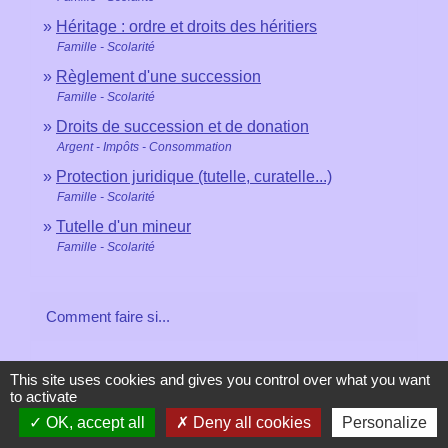
Héritage : ordre et droits des héritiers
Famille - Scolarité
Règlement d'une succession
Famille - Scolarité
Droits de succession et de donation
Argent - Impôts - Consommation
Protection juridique (tutelle, curatelle...)
Famille - Scolarité
Tutelle d'un mineur
Famille - Scolarité
Comment faire si...
J'organise ma succession
This site uses cookies and gives you control over what you want
to activate
OK, accept all
Deny all cookies
Personalize
Signaler une erreur sur cette page