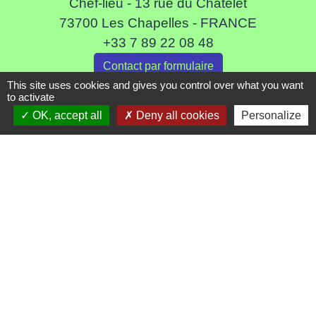
Chef-lieu - 13 rue du Chatelet
73700 Les Chapelles - FRANCE
+33 7 89 22 08 48
Contact par formulaire
This site uses cookies and gives you control over what you want
to activate
OK, accept all
Deny all cookies
Personalize
Liens
Communauté de Commune de Haute Tarentaise
Service Public
Assemblée du Pays Tarentaise Vanoise
Conseil Départemental de Savoie
Région Auvergne-Rhone-Alpes
Mentions légales
-
Politique de confidentialité
-
Accessibilité
-
Plan du site
-