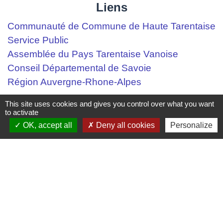
Liens
Communauté de Commune de Haute Tarentaise
Service Public
Assemblée du Pays Tarentaise Vanoise
Conseil Départemental de Savoie
Région Auvergne-Rhone-Alpes
This site uses cookies and gives you control over what you want
Mentions légales
-
Politique de confidentialité
-
to activate
OK, accept all
Deny all cookies
Personalize
Accessibilité
-
Plan du site
-
Gestion des cookies
Site créé en partenariat avec Réseau des Communes