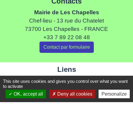
Contacts
Mairie de Les Chapelles
Chef-lieu - 13 rue du Chatelet
73700 Les Chapelles - FRANCE
+33 7 89 22 08 48
Contact par formulaire
Liens
Communauté de Commune de Haute Tarentaise
This site uses cookies and gives you control over what you want
to activate
Service Public
OK, accept all
Deny all cookies
Personalize
Assemblée du Pays Tarentaise Vanoise
Conseil Départemental de Savoie
Région Auvergne-Rhone-Alpes
Mentions légales
-
Politique de confidentialité
-