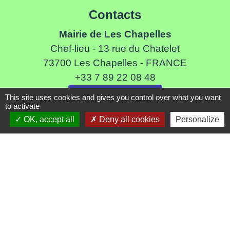
Contacts
Mairie de Les Chapelles
Chef-lieu - 13 rue du Chatelet
73700 Les Chapelles - FRANCE
+33 7 89 22 08 48
Contact par formulaire
This site uses cookies and gives you control over what you want
to activate
OK, accept all
Deny all cookies
Personalize
Liens
Communauté de Commune de Haute Tarentaise
Service Public
Assemblée du Pays Tarentaise Vanoise
Conseil Départemental de Savoie
Région Auvergne-Rhone-Alpes