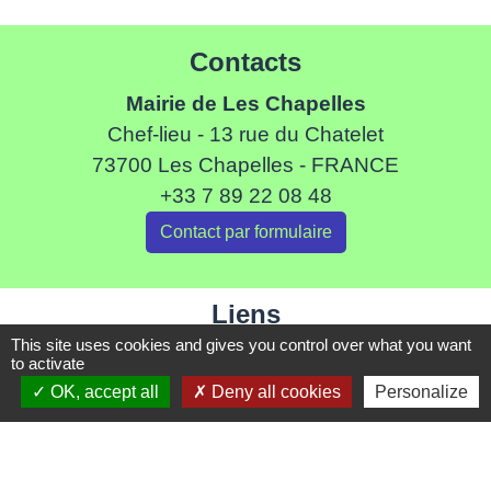
Contacts
Mairie de Les Chapelles
Chef-lieu - 13 rue du Chatelet
73700 Les Chapelles - FRANCE
+33 7 89 22 08 48
Contact par formulaire
Liens
This site uses cookies and gives you control over what you want
Communauté de Commune de Haute Tarentaise
to activate
Service Public
OK, accept all
Deny all cookies
Personalize
Assemblée du Pays Tarentaise Vanoise
Conseil Départemental de Savoie
Région Auvergne-Rhone-Alpes