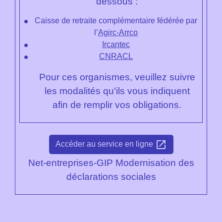
dessous :
Caisse de retraite complémentaire fédérée par
l’
Agirc-Arrco
Ircantec
CNRACL
Pour ces organismes, veuillez suivre
les modalités qu'ils vous indiquent
afin de remplir vos obligations.
open_in_new
Accéder au service en ligne
Net-entreprises-GIP Modernisation des
déclarations sociales