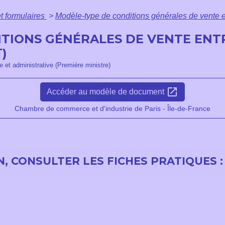
et formulaires
>
Modèle-type de conditions générales de vente e
ITIONS GÉNÉRALES DE VENTE ENT
)
le et administrative (Première ministre)
open_in_new
Accéder au modèle de document
Chambre de commerce et d'industrie de Paris - Île-de-France
, CONSULTER LES FICHES PRATIQUES :