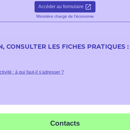
open_in_new
Accéder au formulaire
Ministère chargé de l'économie
, CONSULTER LES FICHES PRATIQUES :
ivité : à qui faut-il s'adresser ?
Contacts