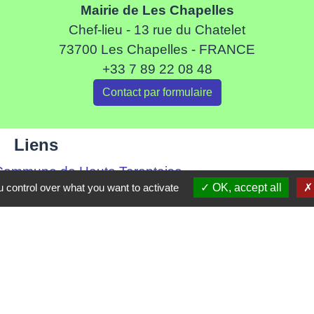
Mairie de Les Chapelles
Chef-lieu - 13 rue du Chatelet
73700 Les Chapelles - FRANCE
+33 7 89 22 08 48
Contact par formulaire
Liens
ommune de Haute Tarentaise
 control over what you want to activate
OK, accept all
s Tarentaise Vanoise
ental de Savoie
-Rhone-Alpes
tique de confidentialité
-
Accessibilité
-
Plan du site