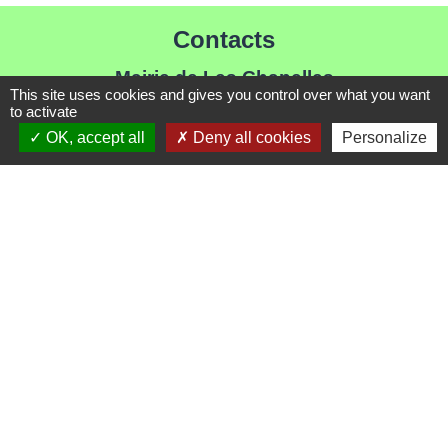
Contacts
Mairie de Les Chapelles
This site uses cookies and gives you control over what you want
Chef-lieu - 13 rue du Chatelet
to activate
73700 Les Chapelles - FRANCE
OK, accept all
Deny all cookies
Personalize
+33 7 89 22 08 48
Contact par formulaire
Liens
Communauté de Commune de Haute Tarentaise
Service Public
Assemblée du Pays Tarentaise Vanoise
Conseil Départemental de Savoie
Région Auvergne-Rhone-Alpes