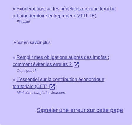
Exonérations sur les bénéfices en zone franche
urbaine-territoire entrepreneur (ZFU-TE)
Fiscalité
Pour en savoir plus
Remplir mes obligations auprès des impôts :
open_in_new
comment éviter les erreurs ?
Oups.gouv.fr
L'essentiel sur la contribution économique
open_in_new
territoriale (CET)
Ministère chargé des finances
Signaler une erreur sur cette page