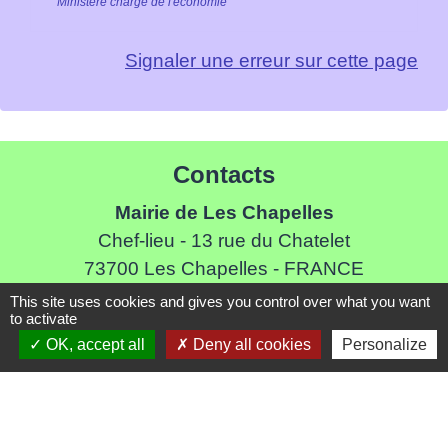
Ministère chargé de l'économie
Signaler une erreur sur cette page
Contacts
Mairie de Les Chapelles
Chef-lieu - 13 rue du Chatelet
73700 Les Chapelles - FRANCE
+33 7 89 22 08 48
This site uses cookies and gives you control over what you want
to activate
Contact par formulaire
OK, accept all
Deny all cookies
Personalize
Liens
Communauté de Commune de Haute Tarentaise