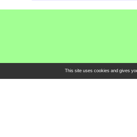
This site uses cookies and gives you
Communauté de C
Service Public
Assemblée du Pay
Conseil Départem
Région Auvergne