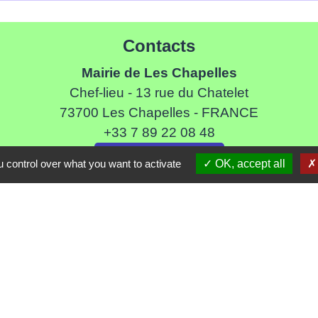
Contacts
Mairie de Les Chapelles
Chef-lieu - 13 rue du Chatelet
73700 Les Chapelles - FRANCE
+33 7 89 22 08 48
Contact par formulaire
 control over what you want to activate
OK, accept all
Liens
ommune de Haute Tarentaise
s Tarentaise Vanoise
ental de Savoie
-Rhone-Alpes