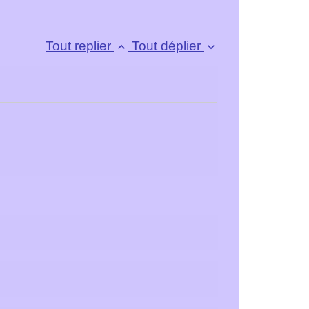
Tout replier
Tout déplier
keyboard_arrow_up
keyboard_arrow_down