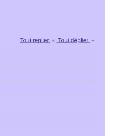
Tout replier
Tout déplier
keyboard_arrow_up
keyboard_arrow_down