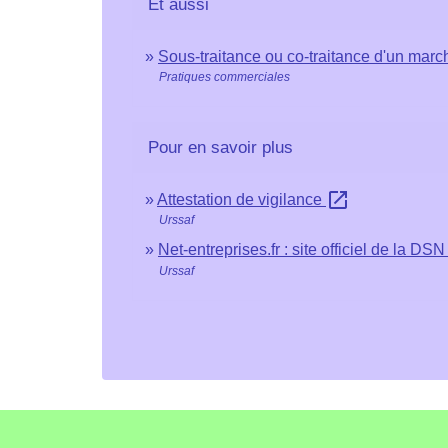
Et aussi
Sous-traitance ou co-traitance d'un marc
Pratiques commerciales
Pour en savoir plus
open_in_new
Attestation de vigilance
Urssaf
Net-entreprises.fr : site officiel de la DS
Urssaf