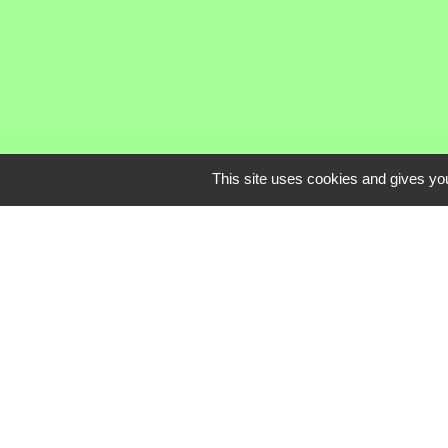
This site uses cookies and gives you
Communauté de C
Service Public
Assemblée du Pay
Conseil Départem
Région Auvergne
Mentions légales
-
Poli