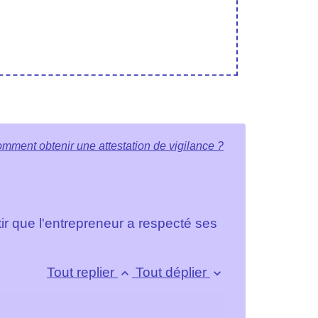
mment obtenir une attestation de vigilance ?
tir que l'entrepreneur a respecté ses
Tout replier
Tout déplier
keyboard_arrow_up
keyboard_arrow_down