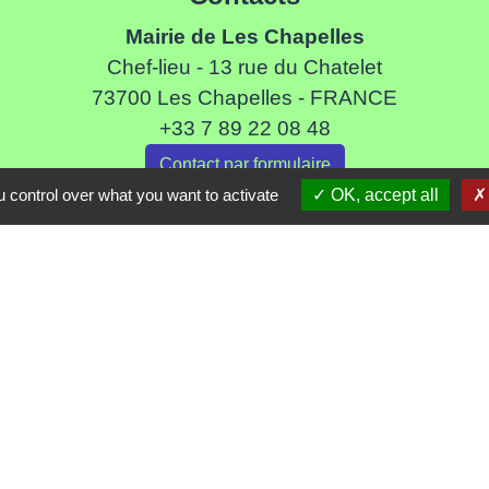
Mairie de Les Chapelles
Chef-lieu - 13 rue du Chatelet
73700 Les Chapelles - FRANCE
+33 7 89 22 08 48
Contact par formulaire
 control over what you want to activate
OK, accept all
Liens
ommune de Haute Tarentaise
s Tarentaise Vanoise
ental de Savoie
-Rhone-Alpes
tique de confidentialité
-
Accessibilité
-
Plan du site