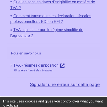
Quelles sont les dates d'exigibilité en matière de
TVA ?
Comment transmettre les déclarations fiscales
professionnelles : EDI ou EFI ?
TVA : qu'est-ce-que le régime simplifié de
l'agriculture ?
Pour en savoir plus
open_in_new
TVA - régimes d'imposition
Ministère chargé des finances
Signaler une erreur sur cette page
This site uses cookies and gives you control over what you want
to activate