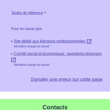
Textes de référence
Pour en savoir plus
open_in_new
Site dédié aux élections professionnelles
Ministère chargé du travail
Comité social et économique : questions-réponses
open_in_new
Ministère chargé du travail
Signaler une erreur sur cette page
Contacts