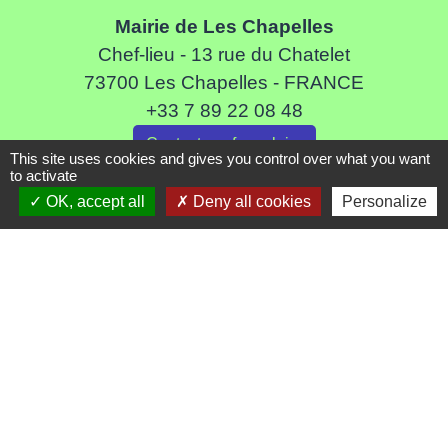
Mairie de Les Chapelles
Chef-lieu - 13 rue du Chatelet
73700 Les Chapelles - FRANCE
+33 7 89 22 08 48
Contact par formulaire
This site uses cookies and gives you control over what you want
to activate
OK, accept all
Deny all cookies
Personalize
Liens
Communauté de Commune de Haute Tarentaise
Service Public
Assemblée du Pays Tarentaise Vanoise
Conseil Départemental de Savoie
Région Auvergne-Rhone-Alpes
Mentions légales
-
Politique de confidentialité
-