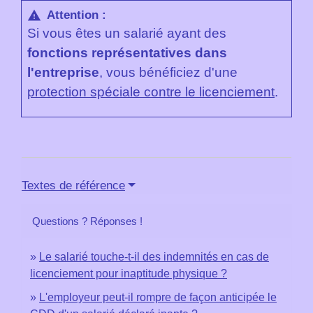
Attention :
warning
Si vous êtes un salarié ayant des
fonctions représentatives dans
l'entreprise
, vous bénéficiez d'une
protection spéciale contre le licenciement
.
Textes de référence
Questions ? Réponses !
Le salarié touche-t-il des indemnités en cas de
licenciement pour inaptitude physique ?
L'employeur peut-il rompre de façon anticipée le