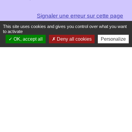
Signaler une erreur sur cette page
This site uses cookies and gives you control over what you want
to activate
OK, accept all
Deny all cookies
Personalize
Contacts
Mairie de Les Chapelles
Chef-lieu - 13 rue du Chatelet
73700 Les Chapelles - FRANCE
+33 7 89 22 08 48
Contact par formulaire
Liens
Communauté de Commune de Haute Tarentaise