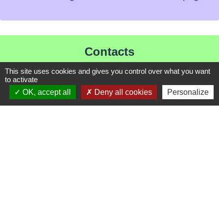
Contacts
Mairie de Les Chapelles
This site uses cookies and gives you control over what you want
to activate
Chef-lieu - 13 rue du Chatelet
OK, accept all
Deny all cookies
Personalize
73700 Les Chapelles - FRANCE
+33 7 89 22 08 48
Contact par formulaire
Liens
Communauté de Commune de Haute Tarentaise
Service Public
Assemblée du Pays Tarentaise Vanoise