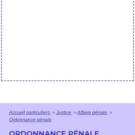
Accueil particuliers
>
Justice
>
Affaire pénale
>
Ordonnance pénale
ORDONNANCE PÉNALE