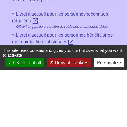
Livret d'accueil pour les personnes reconnues
open_in_new
réfugiées
Office français de protection des réfugiés et apatrides (Ofpra)
Livret d'accueil pour les personnes bénéficiaires
open_in_new
de la protection subsidiaire
Office français de protection des réfugiés et apatrides (Ofpra)
This site uses cookies and gives you control over what you want
to activate
Livret d'accueil pour les personnes reconnues
open_in_new
OK, accept all
Deny all cookies
Personalize
apatrides
Office français de protection des réfugiés et apatrides (Ofpra)
Signaler une erreur sur cette page
Contacts