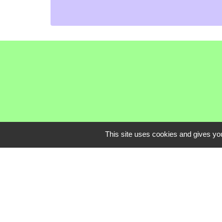
This site uses cookies and gives you
Communauté de C
Service Public
Assemblée du Pay