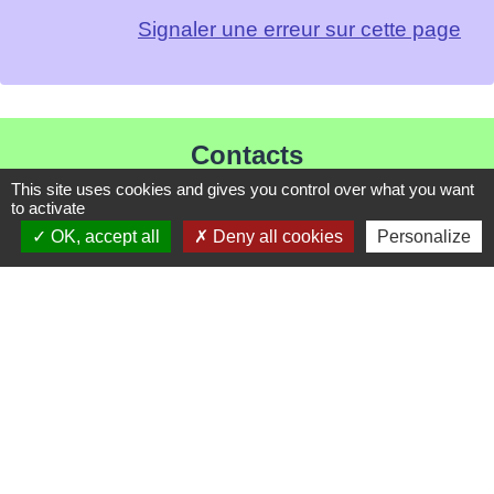
Signaler une erreur sur cette page
Contacts
This site uses cookies and gives you control over what you want
Mairie de Les Chapelles
to activate
Chef-lieu - 13 rue du Chatelet
OK, accept all
Deny all cookies
Personalize
73700 Les Chapelles - FRANCE
+33 7 89 22 08 48
Contact par formulaire
Liens
Communauté de Commune de Haute Tarentaise
Service Public