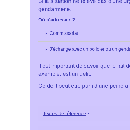
Si la situation ne relève pas d'une 
gendarmerie.
Où s’adresser ?
arrow_right
Commissariat
arrow_right
J'échange avec un policier ou un gen
Il est important de savoir que le fait
exemple, est un
délit
.
Ce délit peut être puni d'une peine a
Textes de référence