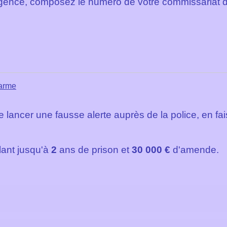
urgence, composez le numéro de votre commissariat d
darme
 de lancer une fausse alerte auprès de la police, en fa
llant jusqu'à
2
ans de prison et
30 000 €
d'amende.