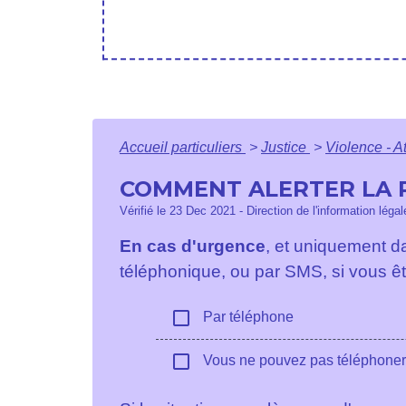
Accueil particuliers
>
Justice
>
Violence - At
COMMENT ALERTER LA P
Vérifié le 23 Dec 2021 - Direction de l'information léga
En cas d'urgence
, et uniquement da
téléphonique, ou par SMS, si vous ête
check_box_outline_blank
Par téléphone
check_box_outline_blank
Vous ne pouvez pas téléphoner