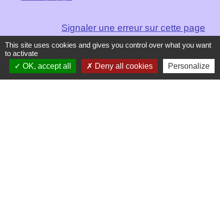
Signaler une erreur sur cette page
This site uses cookies and gives you control over what you want
to activate
OK, accept all
Deny all cookies
Personalize
Contacts
Mairie de Les Chapelles
Chef-lieu - 13 rue du Chatelet
73700 Les Chapelles - FRANCE
+33 7 89 22 08 48
Contact par formulaire
Liens
Communauté de Commune de Haute Tarentaise