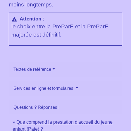
moins longtemps.
Attention :
warning
le choix entre la PreParE et la PreParE
majorée est définitif.
Textes de référence
Services en ligne et formulaires
Questions ? Réponses !
Que comprend la prestation d'accueil du jeune
enfant (Paje) ?