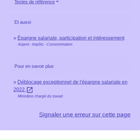
Textes de référence
Et aussi
Épargne salariale, participation et intéressement
Argent - Impôts - Consommation
Pour en savoir plus
Déblocage exceptionnel de l'épargne salariale en
open_in_new
2022
Ministère chargé du travail
Signaler une erreur sur cette page