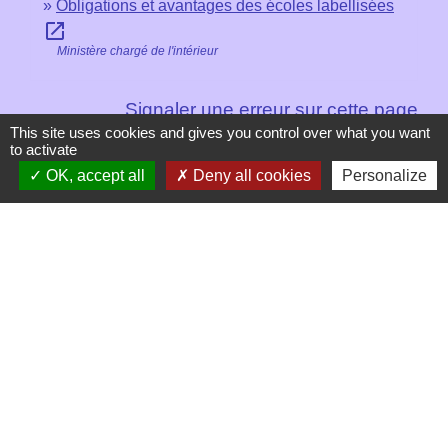
Obligations et avantages des écoles labellisées
open_in_new
Ministère chargé de l'intérieur
Signaler une erreur sur cette page
This site uses cookies and gives you control over what you want
to activate
OK, accept all
Deny all cookies
Personalize
Contacts
Mairie de Les Chapelles
Chef-lieu - 13 rue du Chatelet
73700 Les Chapelles - FRANCE
+33 7 89 22 08 48
Contact par formulaire