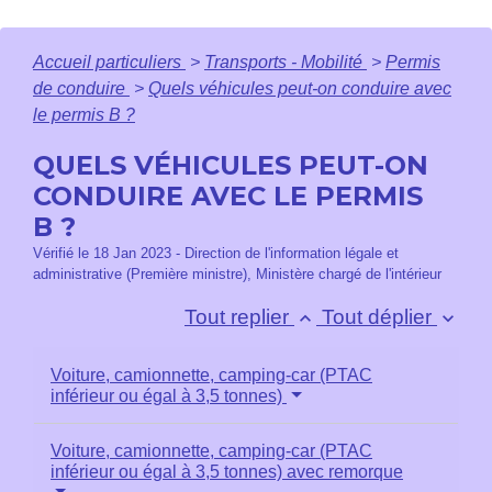
Accueil particuliers
>
Transports - Mobilité
>
Permis
de conduire
>
Quels véhicules peut-on conduire avec
le permis B ?
QUELS VÉHICULES PEUT-ON
CONDUIRE AVEC LE PERMIS
B ?
Vérifié le 18 Jan 2023 - Direction de l'information légale et
administrative (Première ministre), Ministère chargé de l'intérieur
Tout replier
Tout déplier
keyboard_arrow_up
keyboard_arrow_down
Voiture, camionnette, camping-car (PTAC
inférieur ou égal à 3,5 tonnes)
Voiture, camionnette, camping-car (PTAC
inférieur ou égal à 3,5 tonnes) avec remorque