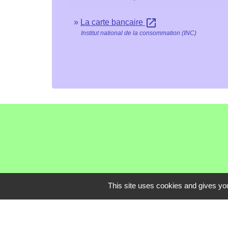
open_in_new
La carte bancaire
Institut national de la consommation (INC)
This site uses cookies and gives you