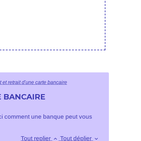
et retrait d'une carte bancaire
E BANCAIRE
oici comment une banque peut vous
Tout replier
Tout déplier
keyboard_arrow_up
keyboard_arrow_down