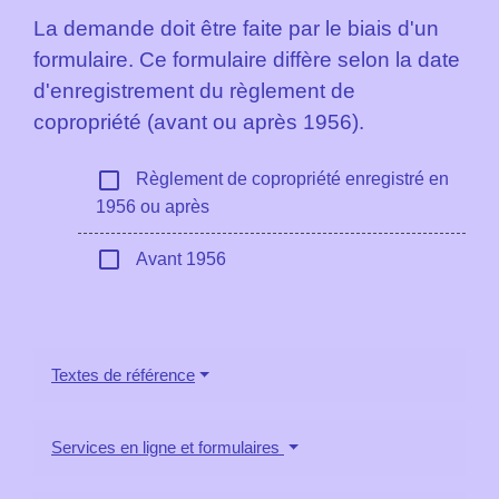
La demande doit être faite par le biais d'un
formulaire. Ce formulaire diffère selon la date
d'enregistrement du règlement de
copropriété (avant ou après 1956).
check_box_outline_blank
Règlement de copropriété enregistré en
1956 ou après
check_box_outline_blank
Avant 1956
Textes de référence
Services en ligne et formulaires