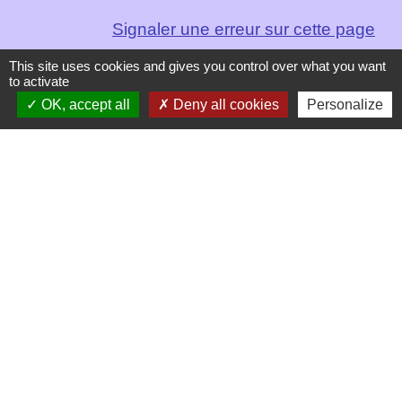
Signaler une erreur sur cette page
This site uses cookies and gives you control over what you want
to activate
OK, accept all
Deny all cookies
Personalize
Contacts
Mairie de Les Chapelles
Chef-lieu - 13 rue du Chatelet
73700 Les Chapelles - FRANCE
+33 7 89 22 08 48
Contact par formulaire
Liens
Communauté de Commune de Haute Tarentaise
Service Public