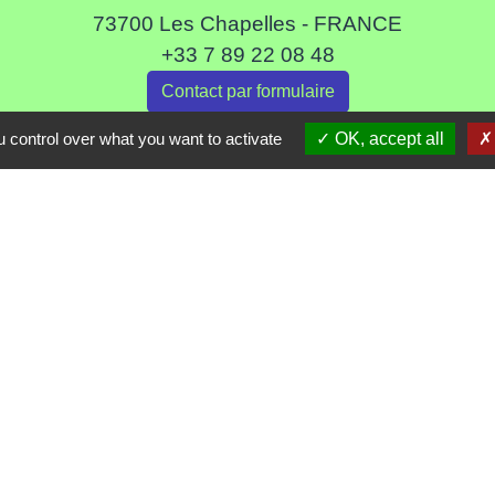
73700 Les Chapelles - FRANCE
+33 7 89 22 08 48
Contact par formulaire
 control over what you want to activate
OK, accept all
Liens
ommune de Haute Tarentaise
s Tarentaise Vanoise
ental de Savoie
-Rhone-Alpes
tique de confidentialité
-
Accessibilité
-
Plan du site
Site créé en partenariat avec Réseau des Communes