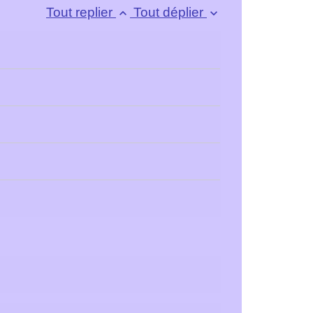
Tout replier
Tout déplier
keyboard_arrow_up
keyboard_arrow_down