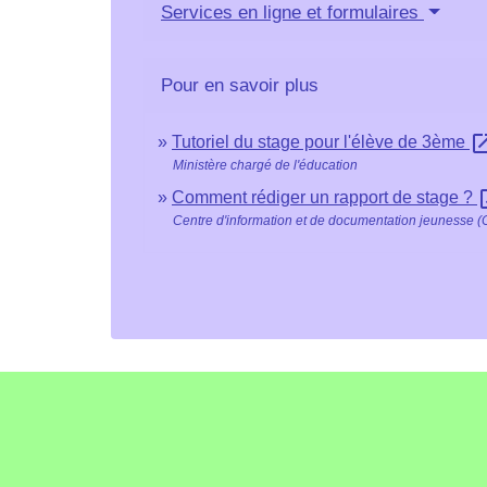
Services en ligne et formulaires
Pour en savoir plus
open_in
Tutoriel du stage pour l'élève de 3ème
Ministère chargé de l'éducation
open
Comment rédiger un rapport de stage ?
Centre d'information et de documentation jeunesse (