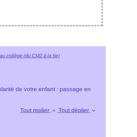
au collège (du CM2 à la 6e)
olarité de votre enfant : passage en
Tout replier
Tout déplier
keyboard_arrow_up
keyboard_arrow_down