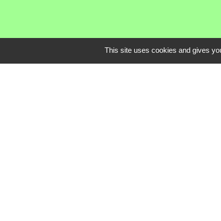
This site uses cookies and gives you
Communauté de C
Service Public
Assemblée du Pay
Conseil Départem
Région Auvergne
Mentions légales
-
Poli