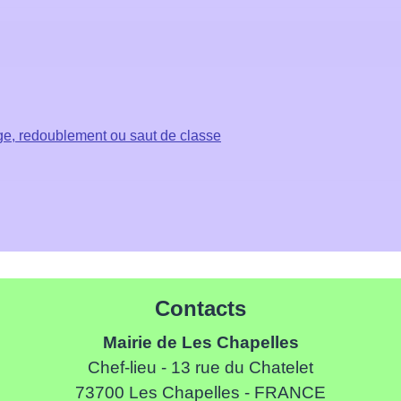
ge, redoublement ou saut de classe
Contacts
Mairie de Les Chapelles
Chef-lieu - 13 rue du Chatelet
73700 Les Chapelles - FRANCE