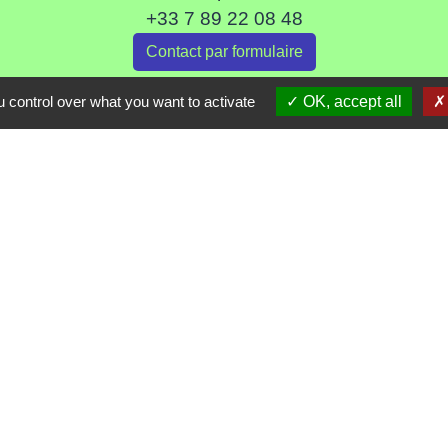
+33 7 89 22 08 48
Contact par formulaire
 control over what you want to activate
OK, accept all
Liens
ommune de Haute Tarentaise
s Tarentaise Vanoise
ental de Savoie
-Rhone-Alpes
tique de confidentialité
-
Accessibilité
-
Plan du site
Site créé en partenariat avec Réseau des Communes