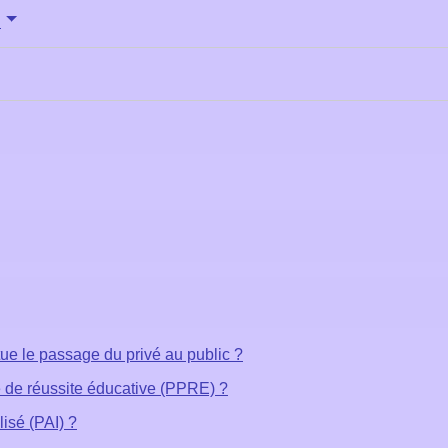
s
tue le passage du privé au public ?
 de réussite éducative (PPRE) ?
lisé (PAI) ?