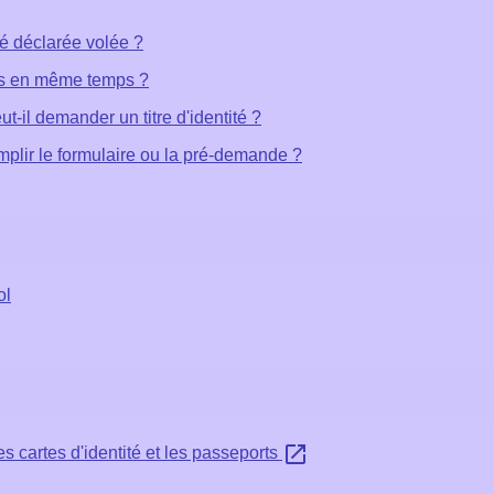
ité déclarée volée ?
lés en même temps ?
ut-il demander un titre d'identité ?
mplir le formulaire ou la pré-demande ?
ol
open_in_new
es cartes d'identité et les passeports