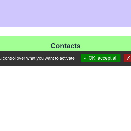
Contacts
Mairie de Les Chapelles
 control over what you want to activate
OK, accept all
Chef-lieu - 13 rue du Chatelet
73700 Les Chapelles - FRANCE
+33 7 89 22 08 48
Contact par formulaire
Liens
ommune de Haute Tarentaise