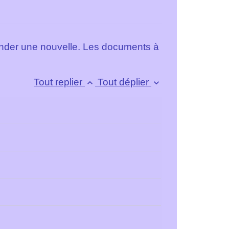
demander une nouvelle. Les documents à
Tout replier
Tout déplier
keyboard_arrow_up
keyboard_arrow_down