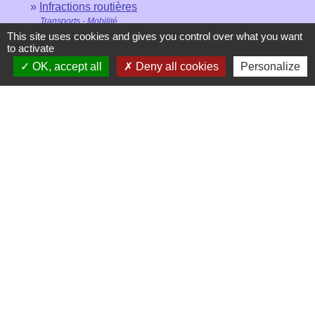
Infractions routières
Transports - Mobilité
This site uses cookies and gives you control over what you want
Permis de conduire
to activate
Transports - Mobilité
OK, accept all
Deny all cookies
Personalize
Signaler une erreur sur cette page
Contacts
Mairie de Les Chapelles
Chef-lieu - 13 rue du Chatelet
73700 Les Chapelles - FRANCE
+33 7 89 22 08 48
Contact par formulaire