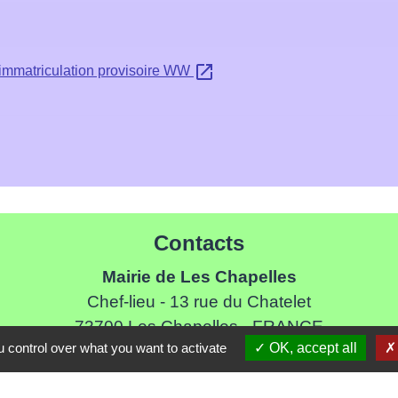
open_in_new
n immatriculation provisoire WW
Contacts
Mairie de Les Chapelles
Chef-lieu - 13 rue du Chatelet
73700 Les Chapelles - FRANCE
 control over what you want to activate
OK, accept all
+33 7 89 22 08 48
Contact par formulaire