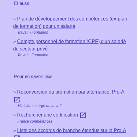
Et aussi
Plan de développement des compétences (ex-plan
de formation) pour un salarié
Travail - Formation
Compte personnel de formation (CPF) d'un salarié
du secteur privé
Travail - Formation
Pour en savoir plus
Reconversion ou promotion par alternance, Pro-A
open_in_new
Ministère chargé du travail
open_in_new
Rechercher une certification
France compétences
Liste des accords de branche étendus sur la Pro-A