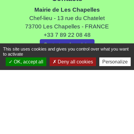
Mairie de Les Chapelles
Chef-lieu - 13 rue du Chatelet
73700 Les Chapelles - FRANCE
+33 7 89 22 08 48
Contact par formulaire
This site uses cookies and gives you control over what you want
to activate
OK, accept all
Deny all cookies
Personalize
Liens
Communauté de Commune de Haute Tarentaise
Service Public
Assemblée du Pays Tarentaise Vanoise
Conseil Départemental de Savoie
Région Auvergne-Rhone-Alpes
Mentions légales
-
Politique de confidentialité
-