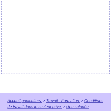
Accueil particuliers
>
Travail - Formation
>
Conditions
de travail dans le secteur privé
>
Une salariée