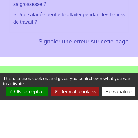
sa grossesse ?
Une salariée peut-elle allaiter pendant les heures
de travail ?
Signaler une erreur sur cette page
Contacts
This site uses cookies and gives you control over what you want
to activate
Mairie de Les Chapelles
OK, accept all
Deny all cookies
Personalize
Chef-lieu - 13 rue du Chatelet
73700 Les Chapelles - FRANCE
+33 7 89 22 08 48
Contact par formulaire