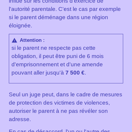
influe sur les conditions d'exercice de
l'autorité parentale. C'est le cas par exemple
si le parent déménage dans une région
éloignée.
Attention :
warning
si le parent ne respecte pas cette
obligation, il peut être puni de 6 mois
d'emprisonnement et d'une amende
pouvant aller jusqu'à
7 500 €
.
Seul un juge peut, dans le cadre de mesures
de protection des victimes de violences,
autoriser le parent à ne pas révéler son
adresse.
En cas de désaccord, l'un ou l'autre des