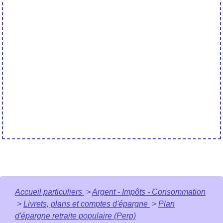
Accueil particuliers
>
Argent - Impôts - Consommation
>
Livrets, plans et comptes d'épargne
>
Plan
d'épargne retraite populaire (Perp)