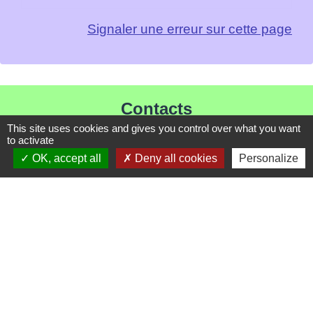
Signaler une erreur sur cette page
Contacts
This site uses cookies and gives you control over what you want
Mairie de Les Chapelles
to activate
Chef-lieu - 13 rue du Chatelet
OK, accept all
Deny all cookies
Personalize
73700 Les Chapelles - FRANCE
+33 7 89 22 08 48
Contact par formulaire
Liens
Communauté de Commune de Haute Tarentaise