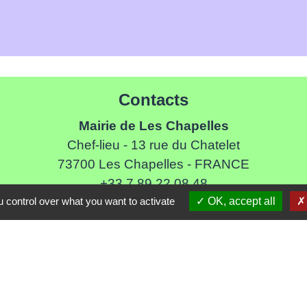
Contacts
Mairie de Les Chapelles
Chef-lieu - 13 rue du Chatelet
73700 Les Chapelles - FRANCE
+33 7 89 22 08 48
 control over what you want to activate
OK, accept all
Contact par formulaire
Liens
ommune de Haute Tarentaise