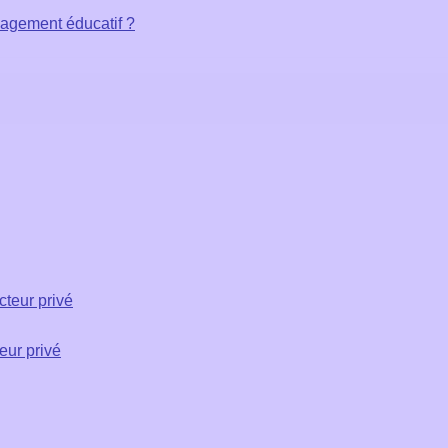
ngagement éducatif ?
cteur privé
eur privé