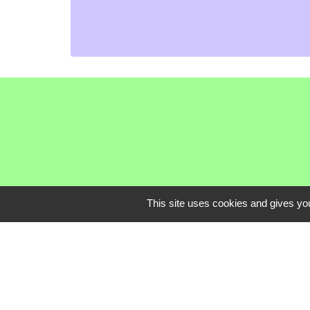
This site uses cookies and gives you
Communauté de C
Service Public