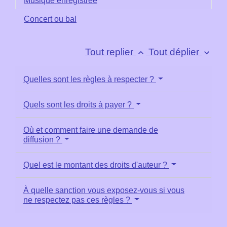
Musique enregistrée
Concert ou bal
Tout replier
Tout déplier
keyboard_arrow_up
keyboard_arrow_down
Quelles sont les règles à respecter ?
Quels sont les droits à payer ?
Où et comment faire une demande de
diffusion ?
Quel est le montant des droits d'auteur ?
À quelle sanction vous exposez-vous si vous
ne respectez pas ces règles ?