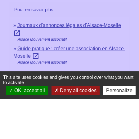
Pour en savoir plus
Journaux d'annonces légales d'Alsace-Moselle
open_in_new
Alsace Mouvement associatif
Guide pratique : créer une association en Alsace-
open_in_new
Moselle
Alsace Mouvement associatif
This site uses cookies and gives you control over what you want
Signaler une erreur sur cette page
to activate
OK, accept all
Deny all cookies
Personalize
Contacts
Mairie de Les Chapelles
Chef-lieu - 13 rue du Chatelet