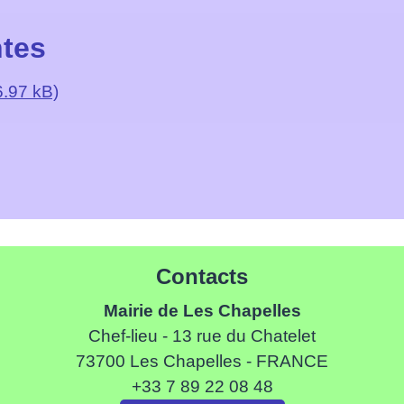
ntes
.97 kB)
Contacts
Mairie de Les Chapelles
Chef-lieu - 13 rue du Chatelet
73700 Les Chapelles - FRANCE
+33 7 89 22 08 48