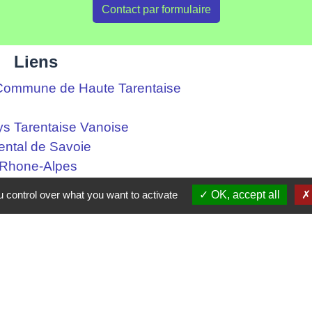
Contact par formulaire
Liens
ommune de Haute Tarentaise
s Tarentaise Vanoise
ental de Savoie
-Rhone-Alpes
 control over what you want to activate
OK, accept all
tique de confidentialité
-
Accessibilité
-
Plan du site
Site créé en partenariat avec Réseau des Communes