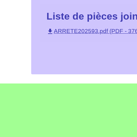
Liste de pièces joi
file_download
ARRETE202593.pdf (PDF - 376