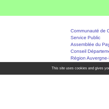
Communauté de C
Service Public
Assemblée du Pay
Conseil Départem
Région Auvergne
This site uses cookies and gives you
Mentions légales
-
Poli